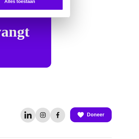
Alles toestaan
vangt
Doneer