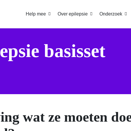
Help mee
Over epilepsie
Onderzoek
epsie basisset
ng wat ze moeten doe