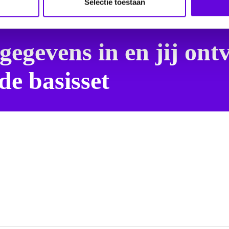
Selectie toestaan
 gegevens in en jij ont
 de basisset