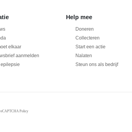
atie
Help mee
ws
Doneren
nda
Collecteren
oet elkaar
Start een actie
wsbrief aanmelden
Nalaten
 epilepsie
Steun ons als bedrijf
reCAPTCHA Policy