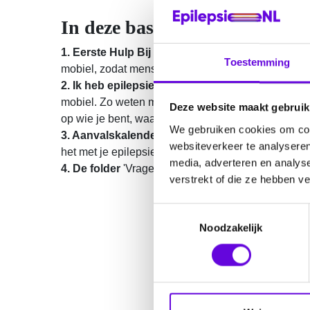
In deze basisset zitten:
1. Eerste Hulp Bij Epilepsie-kaartjes
(2x): stop he
Toestemming
mobiel, zodat mensen weten wat ze moeten doen al
2. Ik heb epilepsie-kaartjes
(2x): stop hem in je po
mobiel. Zo weten mensen wat ze moeten doen als j
Deze website maakt gebruik
op wie je bent, waar je woont en welke soort aanval
We gebruiken cookies om cont
3. Aanvalskalender
(1x): houd je aanvallen bij. Di
websiteverkeer te analyseren
het met je epilepsie zit.
media, adverteren en analys
4. De
folder
'Vragen over epilepsie?
verstrekt of die ze hebben v
T
Noodzakelijk
o
e
s
t
e