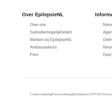
Over EpilepsieNL
Inform
Over ons
Nieu
Subsidiemogelijkheden
Age
Werken bij EpilepsieNL
Ontm
Ambassadeurs
Nieu
Pers
Over
Cookiesverklaring
Privacyverklaring
Disclaimer
reCAPTCHA Privacy