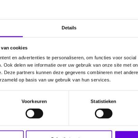
m in je jaszak of bij je
Details
s je een aanval hebt.
rtemonnee, tas of bij je
e een aanval hebt. Er staat
 van cookies
len je hebt.
ent en advertenties te personaliseren, om functies voor social
t geeft je een beeld van hoe
. Ook delen we informatie over uw gebruik van onze site met on
e. Deze partners kunnen deze gegevens combineren met andere i
erzameld op basis van uw gebruik van hun services.
Voorkeuren
Statistieken