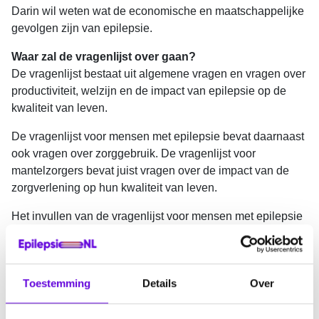
Darin wil weten wat de economische en maatschappelijke
gevolgen zijn van epilepsie.
Waar zal de vragenlijst over gaan?
De vragenlijst bestaat uit algemene vragen en vragen over
productiviteit, welzijn en de impact van epilepsie op de
kwaliteit van leven.
De vragenlijst voor mensen met epilepsie bevat daarnaast
ook vragen over zorggebruik. De vragenlijst voor
mantelzorgers bevat juist vragen over de impact van de
zorgverlening op hun kwaliteit van leven.
Het invullen van de vragenlijst voor mensen met epilepsie
duurt 20 tot 50 minuten. Het invullen van de vragenlijst
voor mantelzorgers duurt ongeveer 10 minuten.
Deelname betekent dat je in een jaar vier keer gevraagd
Toestemming
Details
Over
wordt om de vragenlijst in te vullen (één keer per drie
maanden).