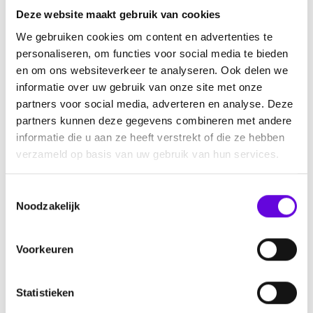
Deze website maakt gebruik van cookies
In principe vul je de vragenlijst online in. Wil je liever een
We gebruiken cookies om content en advertenties te
papierenversie? Neem dan contact op met Darin
personaliseren, om functies voor social media te bieden
(contactgegevens hieronder).
en om ons websiteverkeer te analyseren. Ook delen we
Looptijd onderzoek
informatie over uw gebruik van onze site met onze
Het onderzoek loopt van 01-10-2024 t/m 01-11-2025.
partners voor social media, adverteren en analyse. Deze
Tussen deze data kun je op elk moment meedoen aan de
partners kunnen deze gegevens combineren met andere
studie.
informatie die u aan ze heeft verstrekt of die ze hebben
verzameld op basis van uw gebruik van hun services.
Vragen of meedoen?
Wil je meedoen aan dit onderzoek? Ga dan naar:
T
Noodzakelijk
Link voor mensen met epilepsie:
o
e
https://maastrichtuniversity.eu.qualtrics.com/jfe/form/SV_0d
s
Voorkeuren
3TJMn3CrcjfXo
t
e
Link voor mantelzorgers:
m
Statistieken
m
https://maastrichtuniversity.eu.qualtrics.com/jfe/form/SV_bp